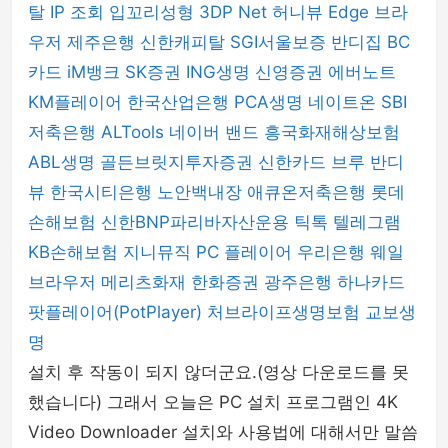
탈
IP 조회
입꼬리성형
3DP Net
허니뷰
Edge 브라
우저
제주은행
신한캐피탈
SGI서울보증
반디집
BC
카드
iM뱅크
SK증권
ING생명
신영증권
에버노트
KM플레이어
한국산업은행
PCA생명
네이트온
SBI
저축은행
ALTools
네이버 밴드
흥국화재해상보험
ABL생명
골든브릿지투자증권
신한카드
브루
반디
뷰
한국시티은행
노안백내장
애큐온저축은행
롯데
손해보험
신한BNP파리바자산운용
틱톡
텔레그램
KB손해보험
지니뮤직 PC 플레이어
우리은행
웨일
브라우저
메리츠화재
한화증권
광주은행
하나카드
팟플레이어(PotPlayer)
처브라이프생명보험
교보생
명
설치 후 작동이 되지 않더군요.(영상 다운로드를 못
했습니다) 그래서 오늘은 PC 설치 프로그램인 4K
Video Downloader 설치와 사용법에 대해서만 말씀