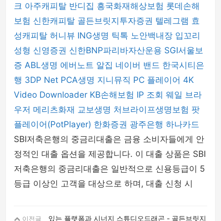
크
아주캐피탈
반디집
흥국화재해상보험
롯데손해
보험
신한캐피탈
골든브릿지투자증권
텔레그램
효
성캐피탈
허니뷰
ING생명
틱톡
노안백내장
입꼬리
성형
신영증권
신한BNP파리바자산운용
SGI서울보
증
ABL생명
에버노트
알집
네이버 밴드
한국시티은
행
3DP Net
PCA생명
지니뮤직 PC 플레이어
4K
Video Downloader
KB손해보험
IP 조회
웨일 브라
우저
메리츠화재
교보생명
처브라이프생명보험
팟
플레이어(PotPlayer)
한화증권
광주은행
하나카드
SBI저축은행의 중금리대출은 금융 소비자들에게 안
정적인 대출 옵션을 제공합니다. 이 대출 상품은 SBI
저축은행의 중금리대출은 일반적으로 신용등급이 5
등급 이상인 고객을 대상으로 하며, 대출 신청 시
있는 플랫폼과 시너지 스튜디오드래곤 - 골든브릿지
이전글