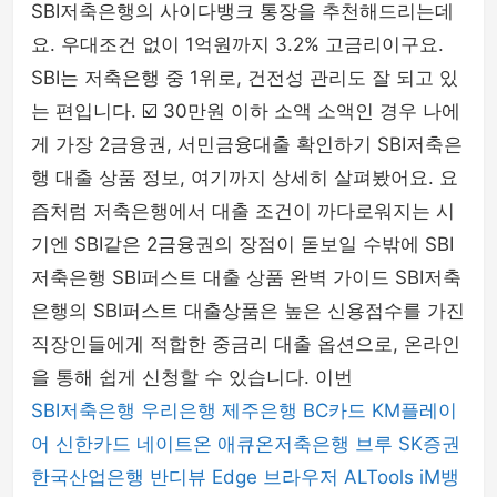
SBI저축은행의 사이다뱅크 통장을 추천해드리는데
요. 우대조건 없이 1억원까지 3.2% 고금리이구요.
SBI는 저축은행 중 1위로, 건전성 관리도 잘 되고 있
는 편입니다. ☑️ 30만원 이하 소액 소액인 경우 나에
게 가장 2금융권, 서민금융대출 확인하기 SBI저축은
행 대출 상품 정보, 여기까지 상세히 살펴봤어요. 요
즘처럼 저축은행에서 대출 조건이 까다로워지는 시
기엔 SBI같은 2금융권의 장점이 돋보일 수밖에 SBI
저축은행 SBI퍼스트 대출 상품 완벽 가이드 SBI저축
은행의 SBI퍼스트 대출상품은 높은 신용점수를 가진
직장인들에게 적합한 중금리 대출 옵션으로, 온라인
을 통해 쉽게 신청할 수 있습니다. 이번
SBI저축은행
우리은행
제주은행
BC카드
KM플레이
어
신한카드
네이트온
애큐온저축은행
브루
SK증권
한국산업은행
반디뷰
Edge 브라우저
ALTools
iM뱅