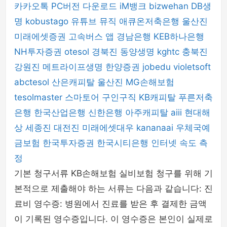
카카오톡 PC버전 다운로드
iM뱅크
bizwehan
DB생
명
kobustago
유튜브 뮤직
애큐온저축은행
울산진
미래에셋증권
고속버스 앱
경남은행
KEB하나은행
NH투자증권
otesol
경북진
동양생명
kghtc
충북진
강원진
메트라이프생명
한양증권
jobedu
violetsoft
abctesol
산은캐피탈
울산진
MG손해보험
tesolmaster
스마토어
구인구직
KB캐피탈
푸른저축
은행
한국산업은행
신한은행
아주캐피탈
aiii
현대해
상
세종진
대전진
미래에셋대우
kananaai
우체국예
금보험
한국투자증권
한국시티은행
인터넷 속도 측
정
기본 청구서류 KB손해보험 실비보험 청구를 위해 기
본적으로 제출해야 하는 서류는 다음과 같습니다: 진
료비 영수증: 병원에서 진료를 받은 후 결제한 금액
이 기록된 영수증입니다. 이 영수증은 본인이 실제로