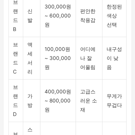
브
300,000원
한정된
랜
신
편안한
~ 600,000
색상
드
발
착용감
원
선택
B
브
액
100,000원
어디에
내구성
랜
세
~ 300,000
나 잘
이 낮
드
서
원
어울림
음
C
리
브
400,000원
고급스
랜
가
무게가
~ 800,000
러운 소
드
방
무겁다
원
재
D
스
브