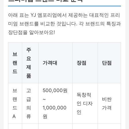
아래 표는 YJ 엠포리엄에서 제공하는 대표적인 프리
미엄 브랜드를 비교한 것입니다. 각 브랜드의 특징과
장단점을 알아보아요!
주
브
요
랜
가격대
장점
단점
제
드
품
브
고
500,000원
독창적
랜
급
~
비싼
인 디자
드
의
1,000,000
가격
인
A
류
원