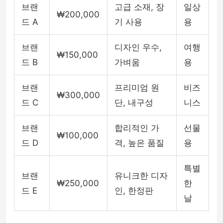
브랜
고급 소재, 장
일상
₩200,000
드 A
기 사용
용
브랜
디자인 우수,
여행
₩150,000
드 B
가벼움
용
브랜
프리미엄 원
비즈
₩300,000
드 C
단, 내구성
니스
브랜
합리적인 가
선물
₩100,000
드 D
격, 높은 품질
용
특별
브랜
유니크한 디자
₩250,000
한
드 E
인, 한정판
날